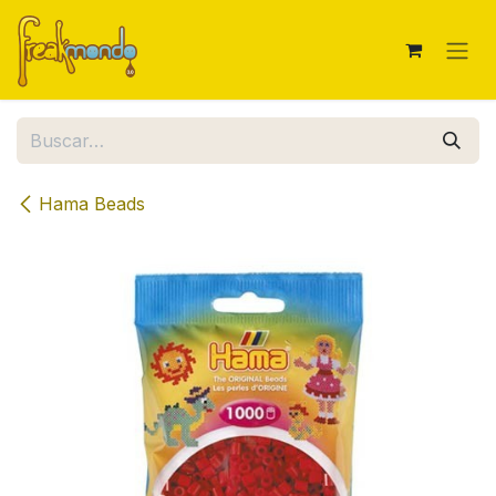
Ir al contenido
Hama Beads