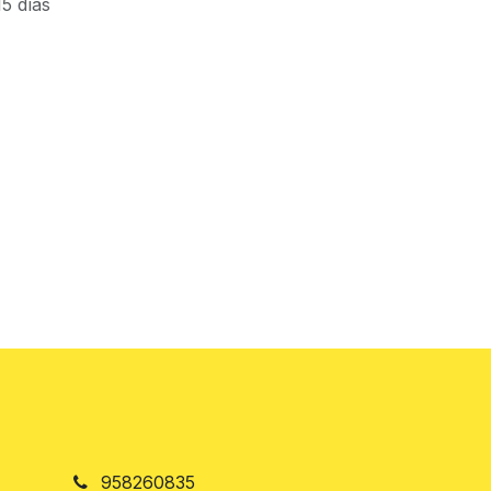
5 días
958260835