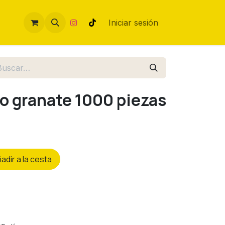
Iniciar sesión
o granate 1000 piezas
ñ
adir a la cesta