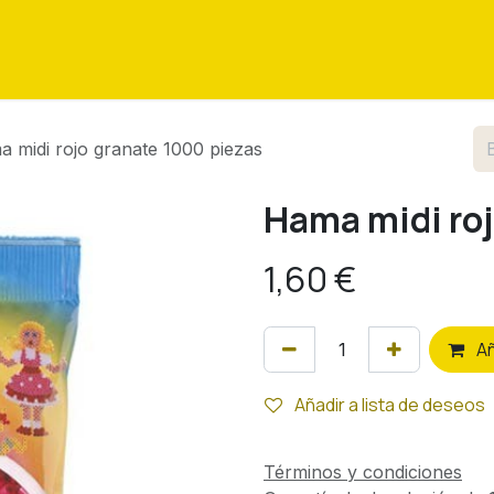
as
Eventos
Tutoriales
Sobre nosotros
Contáctenos
 midi rojo granate 1000 piezas
Hama midi roj
1,60
€
A
Añadir a lista de deseos
Términos y condiciones