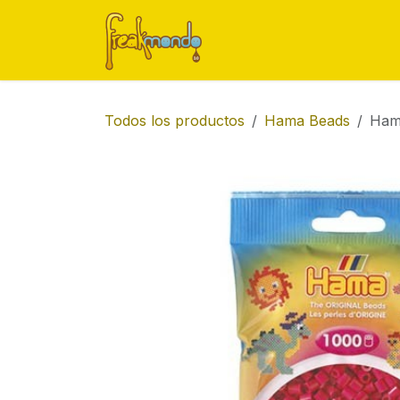
Ir al contenido
Inicio
Tienda
Ofert
Todos los productos
Hama Beads
Hama