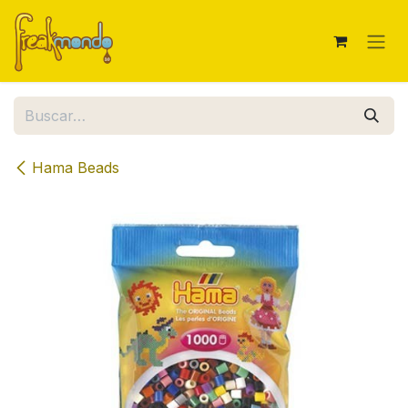
Ir al contenido
Hama Beads