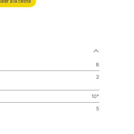
ñ
adir a la cesta
8
2
10"
5