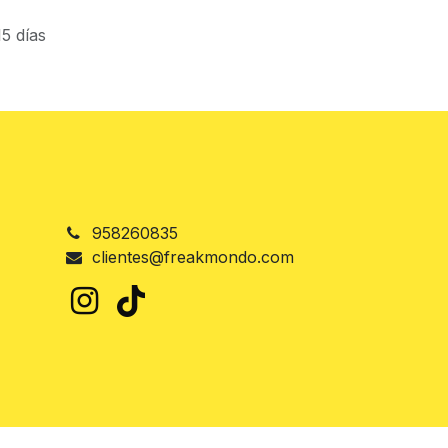
5 días
958260835
clientes@freakmondo.com