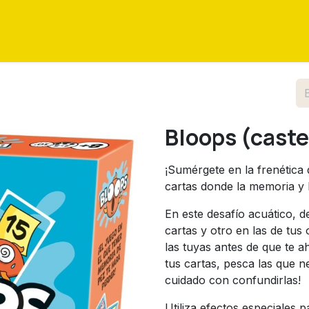
as
Eventos
Tutoriales
Sobre nosotros
Contáctenos
Bloops (caste
¡Sumérgete en la frenética
cartas donde la memoria y l
En este desafío acuático, 
cartas y otro en las de tus
las tuyas antes de que te 
tus cartas, pesca las que n
cuidado con confundirlas!
Utiliza efectos especiales 