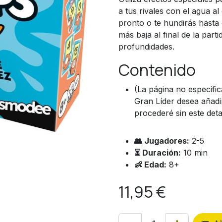
a tus rivales con el agua a
pronto o te hundirás hasta 
más baja al final de la par
profundidades.
Contenido
(La página no especific
Gran Líder desea añadir
procederé sin este detal
👥 Jugadores:
2-5
⏳ Duración:
10 min
👶 Edad:
8+
11,95
€