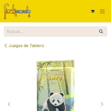
Ir al contenido
Juegos de Tablero