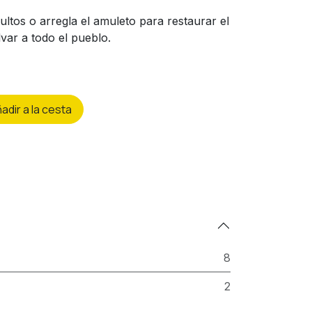
ltos o arregla el amuleto para restaurar el
var a todo el pueblo.
ñ
adir a la cesta
8
2