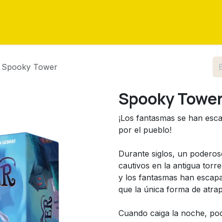
as
Eventos
Tutoriales
Sobre nosotros
Contáctenos
Spooky Tower
Spooky Towe
¡Los fantasmas se han esc
por el pueblo!
Durante siglos, un podero
cautivos en la antigua torre
y los fantasmas han escapad
que la única forma de atrap
Cuando caiga la noche, pod