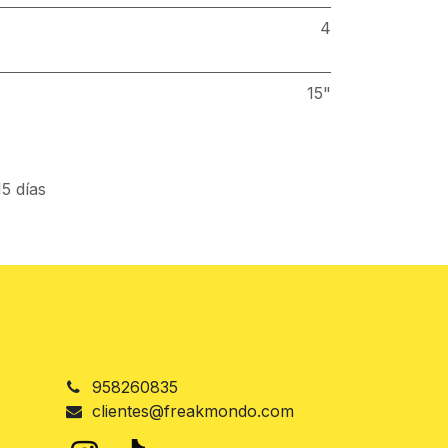
4
15"
5 días
958260835
clientes@freakmondo.com