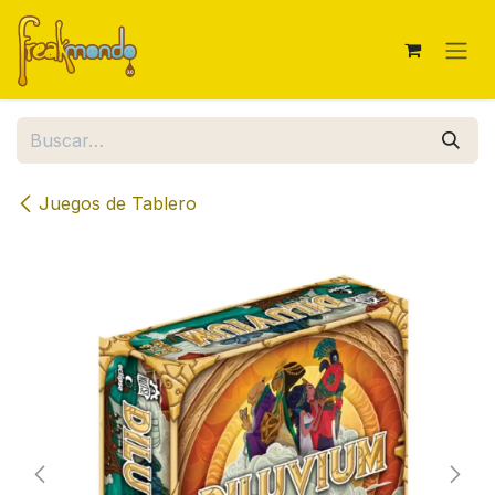
Ir al contenido
Juegos de Tablero