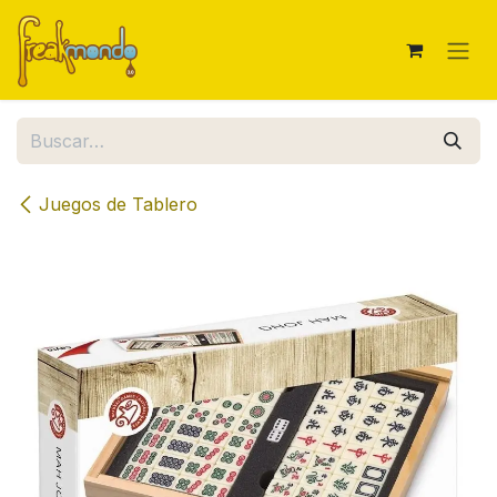
Ir al contenido
Juegos de Tablero