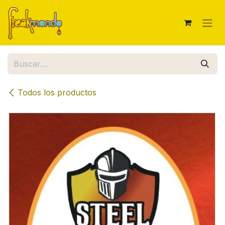
Ir al contenido
Todos los productos