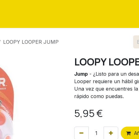
as
Eventos
Tutoriales
Sobre nosotros
Contáctenos
LOOPY LOOPER JUMP
LOOPY LOOP
Jump
- ¿Listo para un des
Looper requiere un hábil gi
Una vez que encuentres la c
rápido como puedas.
5,95
€
A