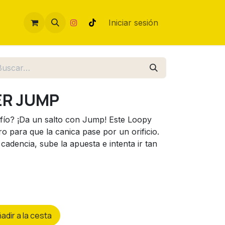
Iniciar sesión
ER JUMP
afío? ¡Da un salto con Jump! Este Loopy
ro para que la canica pase por un orificio.
adencia, sube la apuesta e intenta ir tan
ñ
adir a la cesta