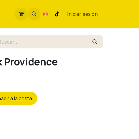
Iniciar sesión
k Providence
ñ
adir a la cesta