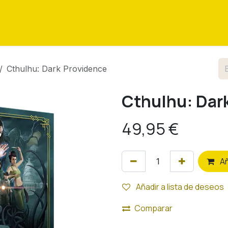
as
Eventos
Tutoriales
Sobre nosotros
Contáctenos
Cthulhu: Dark Providence
Cthulhu: Dar
49,95
€
A
Añadir a lista de deseos
Comparar