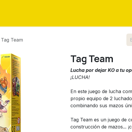
as
Eventos
Tutoriales
Sobre nosotros
Contáctenos
Tag Team
Tag Team
Lucha por dejar KO a tu o
¡LUCHA!
En este juego de lucha comp
propio equipo de 2 luchadore
combinando sus mazos úni
Tag Team es un juego de c
construcción de mazos... ¡c