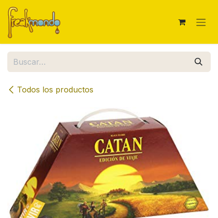
Ir al contenido
Todos los productos