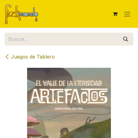
Ir al contenido
Juegos de Tablero