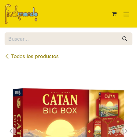
Ir al contenido
Todos los productos