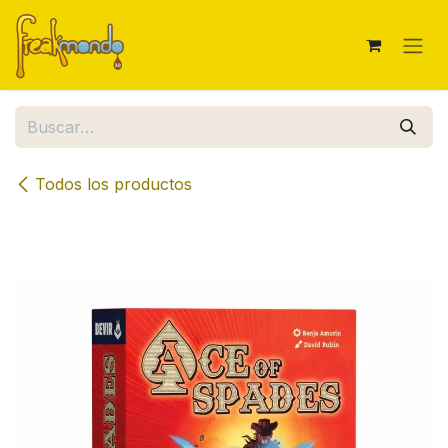
Ir al contenido
Todos los productos