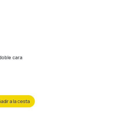
doble cara
ñ
adir a la cesta