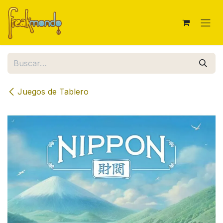
Ir al contenido
Juegos de Tablero