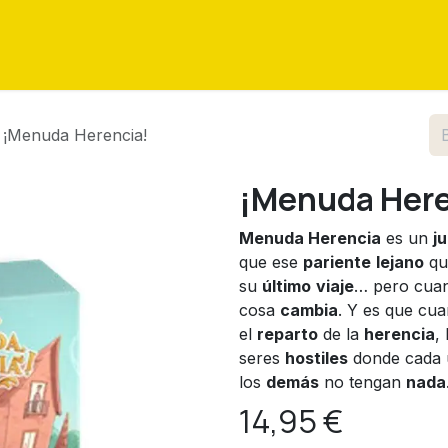
as
Eventos
Tutoriales
Sobre nosotros
Contáctenos
¡Menuda Herencia!
¡Menuda Here
Menuda Herencia
es un
j
que ese
pariente
lejano
que
su
último
viaje
… pero cua
cosa
cambia
. Y es que cu
el
reparto
de la
herencia
,
seres
hostiles
donde cada 
los
demás
no tengan
nada
14,95
€