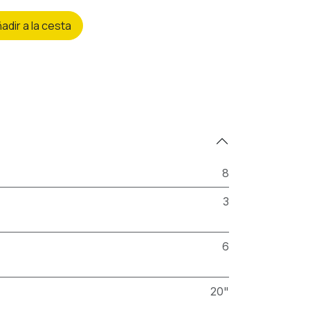
ñ
adir a la cesta
8
3
6
20"