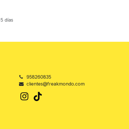
5 días
958260835
clientes@freakmondo.com