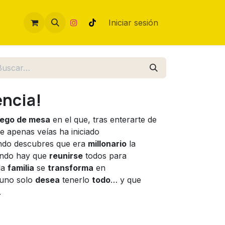
Iniciar sesión
ncia!
uego de mesa
en el que, tras enterarte de
 apenas veías ha iniciado
ndo descubres que era
millonario
la
ando hay que
reunirse
todos para
 la
familia
se
transforma
en
uno solo
desea
tenerlo
todo
… y que
.