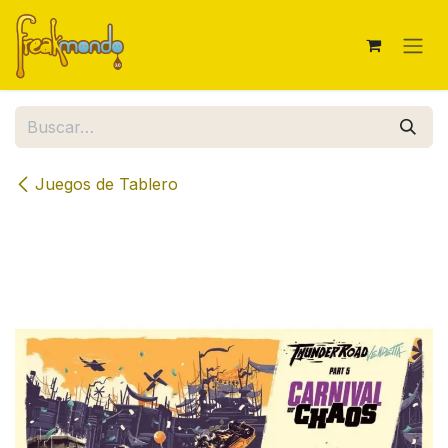
Ir al contenido
Juegos de Tablero