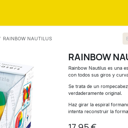
as
Eventos
Tutoriales
Sobre nosotros
Contáctenos
RAINBOW NAUTILUS
RAINBOW NA
Rainbow Nautilus es una esp
con todos sus giros y curva
Se trata de un rompecabeza
verdaderamente original.
Haz girar la espiral forma
intenta reconstruir la forma
17,95
€