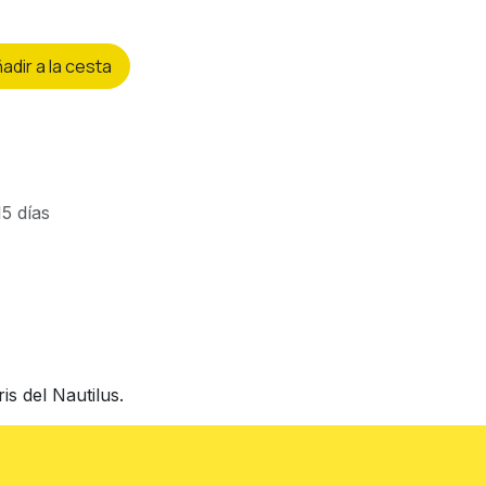
ñ
adir a la cesta
5 días
s del Nautilus.