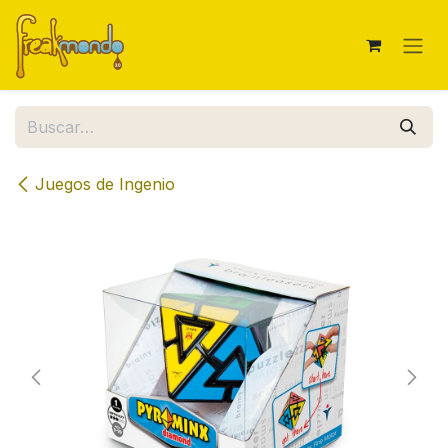
Ir al contenido
Juegos de Ingenio