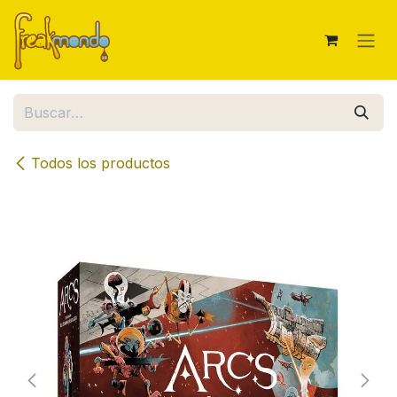
Ir al contenido
Todos los productos