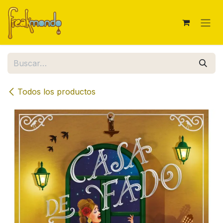
Ir al contenido
Todos los productos