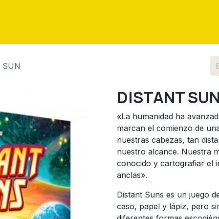
as
Eventos
Tutoriales
Sobre nosotros
Contáctenos
 SUN
DISTANT SU
«La humanidad ha avanzado 
marcan el comienzo de una 
nuestras cabezas, tan dist
nuestro alcance. Nuestra mi
conocido y cartografiar el i
anclas».
Distant Suns es un juego de
caso, papel y lápiz, pero s
diferentes formas escogiénd