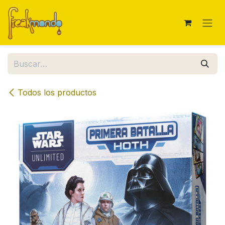
Ir al contenido
Todos los productos