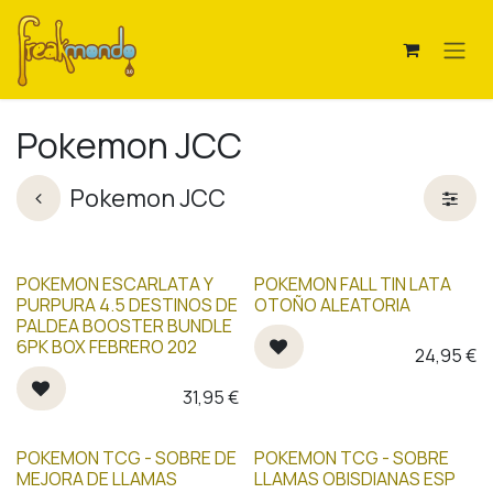
Ir al contenido
Pokemon JCC
Pokemon JCC
POKEMON ESCARLATA Y
POKEMON FALL TIN LATA
PURPURA 4.5 DESTINOS DE
OTOÑO ALEATORIA
PALDEA BOOSTER BUNDLE
6PK BOX FEBRERO 202
24,95
€
31,95
€
POKEMON TCG - SOBRE DE
POKEMON TCG - SOBRE
MEJORA DE LLAMAS
LLAMAS OBISDIANAS ESP